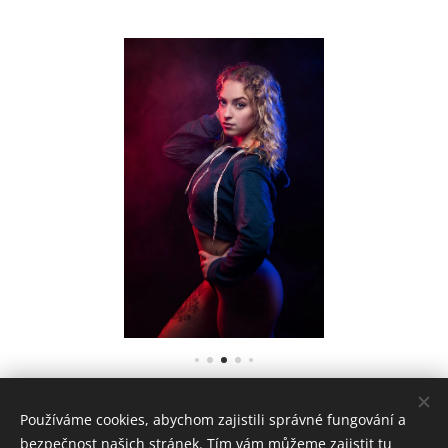
Používáme cookies, abychom zajistili správné fungování a
bezpečnost našich stránek. Tím vám můžeme zajistit tu