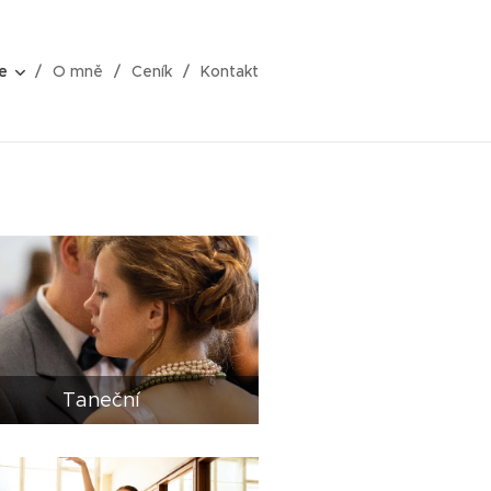
e
O mně
Ceník
Kontakt
Taneční